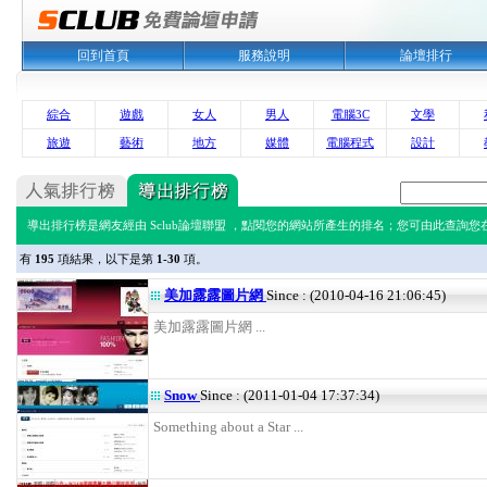
回到首頁
服務說明
論壇排行
綜合
遊戲
女人
男人
電腦3C
文學
旅遊
藝術
地方
媒體
電腦程式
設計
導出排行榜是網友經由 Sclub論壇聯盟 ，點閱您的網站所產生的排名；您可由此查詢您在 
有
195
項結果，以下是第
1-30
項。
美加露露圖片網
Since : (2010-04-16 21:06:45)
美加露露圖片網 ...
Snow
Since : (2011-01-04 17:37:34)
Something about a Star ...