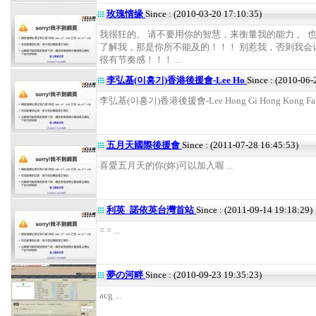
玫瑰情缘
Since : (2010-03-20 17:10:35)
我很狂的。 请不要用你的智慧，来衡量我的能力 。 
了解我，那是你所不能及的！！！ 别惹我，否则我会
很有节奏感！！！ ...
李弘基(이홍기)香港後援會-Lee Ho
Since : (2010-06-
李弘基(이홍기)香港後援會-Lee Hong Gi Hong Kong Fans 
五月天國際後援會
Since : (2011-07-28 16:45:53)
喜愛五月天的你(妳)可以加入喔 ...
利英_諾依英台灣首站
Since : (2011-09-14 19:18:29)
= = ...
夢の河畔
Since : (2010-09-23 19:35:23)
acg ...