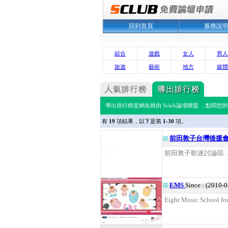
回到首頁
服務說
綜合
遊戲
女人
男人
旅遊
藝術
地方
媒體
導出排行榜是網友經由 Sclub論壇聯盟 ，點閱您
有
19
項結果，以下是第
1-30
項。
前田敦子台灣後援
前田敦子歌迷討論區 ..
EMS
Since : (2010-
Eight Music School f