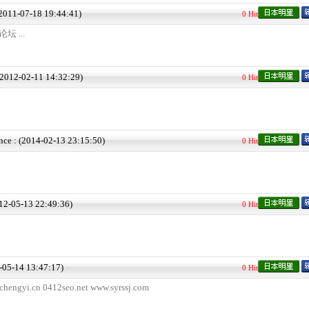
(2011-07-18 19:44:41)
0 Hit
坛 ...
 (2012-02-11 14:32:29)
0 Hit
nce : (2014-02-13 23:15:50)
0 Hit
012-05-13 22:49:36)
0 Hit
2-05-14 13:47:17)
0 Hit
chengyi.cn 0412seo.net www.syrssj.com