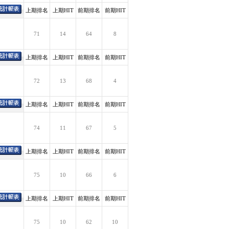
上期排名
上期HIT
前期排名
前期HIT
71
14
64
8
上期排名
上期HIT
前期排名
前期HIT
72
13
68
4
上期排名
上期HIT
前期排名
前期HIT
74
11
67
5
上期排名
上期HIT
前期排名
前期HIT
75
10
66
6
上期排名
上期HIT
前期排名
前期HIT
75
10
62
10