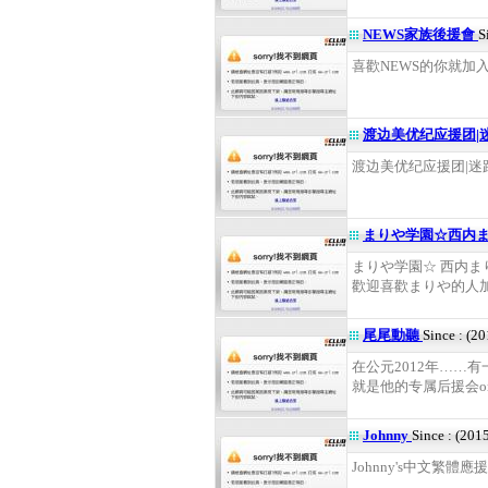
NEWS家族後援會
S
喜歡NEWS的你就加入吧 
渡边美优纪应援团|迷
渡边美优纪应援团|迷路姬|
まりや学園☆西内まり
まりや学園☆ 西内まりや後援會|
歡迎喜歡まりや的人加入喔(*>
尾尾動聽
Since : (2
在公元2012年……
就是他的专属后援会orz
Johnny
Since : (201
Johnny's中文繁體應援站