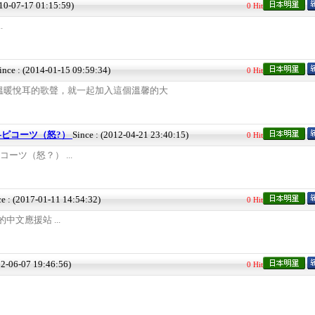
010-07-17 01:15:59)
0 Hit
.
ince : (2014-01-15 09:59:34)
0 Hit
溫暖悅耳的歌聲，就一起加入這個溫馨的大
壇-ピコーツ（怒?）
Since : (2012-04-21 23:40:15)
0 Hit
コーツ（怒？） ...
ce : (2017-01-11 14:54:32)
0 Hit
中文應援站 ...
12-06-07 19:46:56)
0 Hit