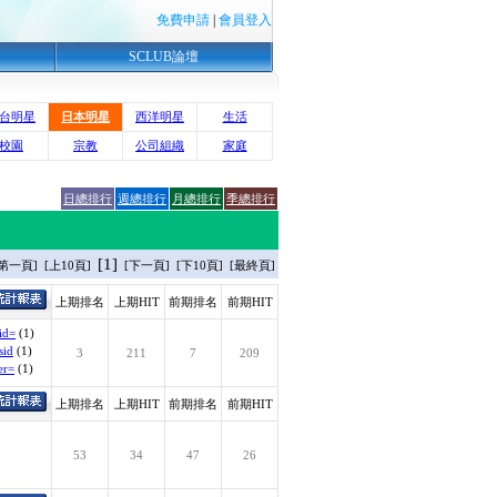
免費申請
|
會員登入
SCLUB論壇
台明星
日本明星
西洋明星
生活
校園
宗教
公司組織
家庭
日總排行
週總排行
月總排行
季總排行
[1]
[第一頁] [上10頁]
[下一頁] [下10頁] [最終頁]
上期排名
上期HIT
前期排名
前期HIT
id=
(1)
sid
(1)
3
211
7
209
er=
(1)
上期排名
上期HIT
前期排名
前期HIT
53
34
47
26