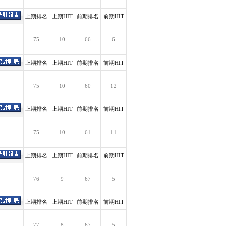
上期排名
上期HIT
前期排名
前期HIT
75
10
66
6
上期排名
上期HIT
前期排名
前期HIT
75
10
60
12
上期排名
上期HIT
前期排名
前期HIT
75
10
61
11
上期排名
上期HIT
前期排名
前期HIT
76
9
67
5
上期排名
上期HIT
前期排名
前期HIT
77
8
67
5