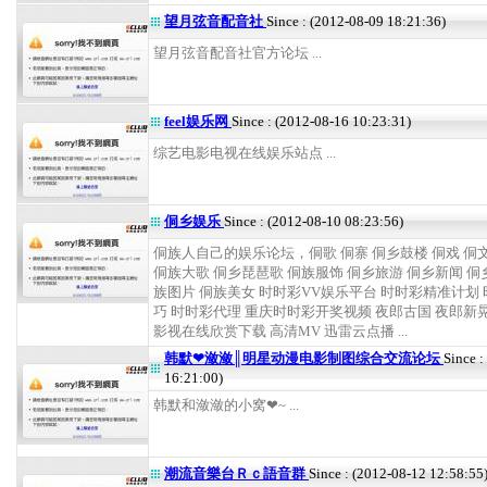
望月弦音配音社
Since : (2012-08-09 18:21:36)
望月弦音配音社官方论坛 ...
feel娱乐网
Since : (2012-08-16 10:23:31)
综艺电影电视在线娱乐站点 ...
侗乡娱乐
Since : (2012-08-10 08:23:56)
侗族人自己的娱乐论坛，侗歌 侗寨 侗乡鼓楼 侗戏 侗
侗族大歌 侗乡琵琶歌 侗族服饰 侗乡旅游 侗乡新闻 侗
族图片 侗族美女 时时彩VV娱乐平台 时时彩精准计划
巧 时时彩代理 重庆时时彩开奖视频 夜郎古国 夜郎新
影视在线欣赏下载 高清MV 迅雷云点播 ...
韩默❤潋潋║明星动漫电影制图综合交流论坛
Since :
16:21:00)
韩默和潋潋的小窝❤~ ...
潮流音樂台Ｒｃ語音群
Since : (2012-08-12 12:58:55