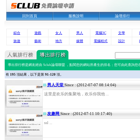
回到首頁
服務說明
論壇排行
綜合
遊戲
女人
男人
電腦3C
文學
旅遊
藝術
地方
媒體
電腦程式
設計
導出排行榜是網友經由 Sclub論壇聯盟 ，點閱您的網站所產生的排名；您可由此查詢您在 
有
195
項結果，以下是第
91-120
項。
男人天堂
Since : (2012-07-07 08:14:04)
这里是欢乐的集聚地，欢乐你我他 ...
友趣网
Since : (2012-07-11 10:17:40)
ssl ...