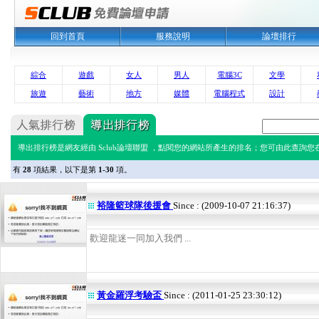
回到首頁
服務說明
論壇排行
綜合
遊戲
女人
男人
電腦3C
文學
旅遊
藝術
地方
媒體
電腦程式
設計
導出排行榜是網友經由 Sclub論壇聯盟 ，點閱您的網站所產生的排名；您可由此查詢您在 
有
28
項結果，以下是第
1-30
項。
裕隆籃球隊後援會
Since : (2009-10-07 21:16:37)
歡迎龍迷一同加入我們 ...
黃金羅浮考驗盃
Since : (2011-01-25 23:30:12)