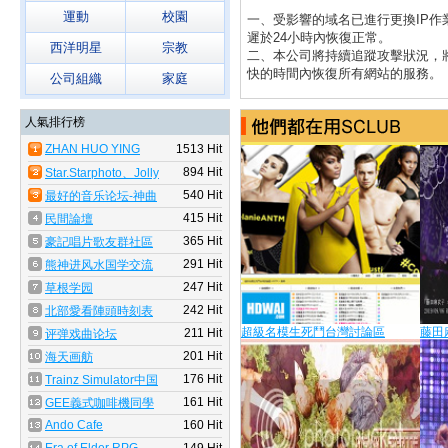
運動
校園
一、受影響的域名已進行更換IP作
遲於24小時內恢復正常。
西洋明星
宗教
二、本公司將持續追蹤攻擊狀況，
快的時間內恢復所有網站的服務。
公司組織
家庭
以下為受影響的域名清單：
人氣排行榜
1. gain.tw
2. freebbs.com.tw
ZHAN HUO YING
1513 Hit
SHI（繁简双版_war
造成所有版主的困擾，本公司表達
894 Hit
Star.Starphoto、Jolly
movie）
歉意，請大家見諒。
的今日星蹤
540 Hit
最好的音乐论坛-神曲
音乐论坛
415 Hit
民間論壇
105-04-11
365 Hit
豪記唱片歌友群社區
由於SCLUB遭受特定攻擊，造成
291 Hit
熊神进风水国学交流
無法瀏覽，本公司深感歉意，
区
247 Hit
草根学园
目前本公司處理方式如下：
242 Hit
北部愛看陣頭時刻表
一、受影響的域名已進行更換IP作
超級名模生死鬥台灣討論區
藤田
211 Hit
评弹戏曲论坛
遲於24小時內恢復正常。
201 Hit
海天画舫
二、本公司將持續追蹤攻擊狀況，
176 Hit
Trainz Simulator中国
快的時間內恢復所有網站的服務。
论坛
161 Hit
GEE義式咖啡機同學
以下為受影響的域名清單：
會
Ando Cafe
160 Hit
1. 66rt.com