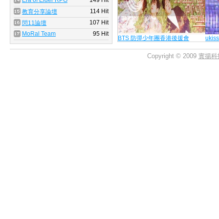
Era of Elder RPG
149 Hit
造成所有版主的困擾，本公司表達
Server
114 Hit
教育分享論壇
歉意，請大家見諒。
107 Hit
閃11論壇
MoRal Team
95 Hit
105-03-09
BTS 防彈少年團香港後援會
ukis
由於SCLUB遭受特定攻擊，造成
Copyright © 2009
實揚科
無法瀏覽，本公司深感歉意，
目前本公司處理方式如下：
一、受影響的域名已進行更換IP作
遲於24小時內恢復正常。
二、本公司將持續追蹤攻擊狀況，
快的時間內恢復所有網站的服務。
以下為受影響的域名清單：
1. 66rt.com
造成所有版主的困擾，本公司表達
歉意，請大家見諒。
104-06-02
問題：主機異常。
影響：部分用戶無法訪問
影響時間：2015/06/02 00:10 ~ 03:
處理：SCLUB系統設備維護，部