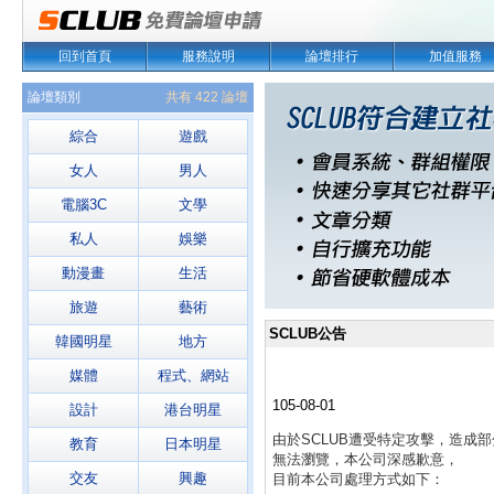
回到首頁
服務說明
論壇排行
加值服務
論壇類別
共有 422 論壇
綜合
遊戲
女人
男人
電腦3C
文學
私人
娛樂
動漫畫
生活
旅遊
藝術
SCLUB公告
韓國明星
地方
媒體
程式、網站
105-08-01
設計
港台明星
由於SCLUB遭受特定攻擊，造成
教育
日本明星
無法瀏覽，本公司深感歉意，
交友
興趣
目前本公司處理方式如下：