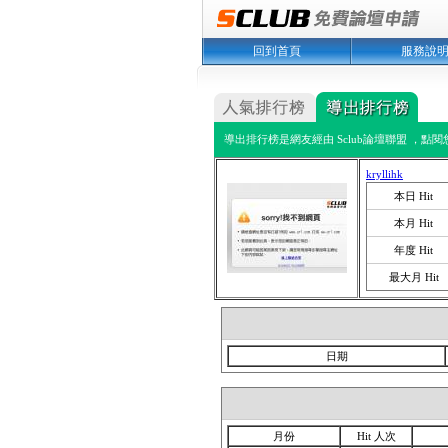
回到首頁
服務說
導出排行榜是網友經由 Sclub論壇聯盟 ，點
kryllihk
本日 Hit
本月 Hit
年度 Hit
最大月 Hit
日期
月份
Hit 人次