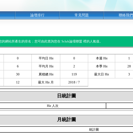
明
論壇排行
常見問題
聯絡我們
閱您的網站所產生的排名；您可由此查詢您在 Sclub論壇聯盟 裡的人氣值。
0
平均日 Hit
0
本週 Hit
1
6
平均月 Hit
2
本季 Hit
28
30
累積總 Hit
119
最大日 Hit
3
12
最大 Hit 月
2018 / 7
日統計圖
Hit 人次
月統計圖
統計圖