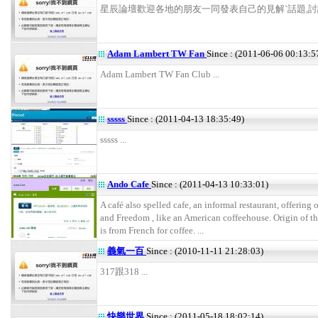
星辰論壇歡迎各地的朋友一同發表自己的見解ˋ話題,討論 
Adam Lambert TW Fan
Since : (2011-06-06 00:13:5
Adam Lambert TW Fan Club ...
sssss
Since : (2011-04-13 18:35:49)
sssss ...
Ando Cafe
Since : (2011-04-13 10:33:01)
A café also spelled cafe, an informal restaurant, offering
and Freedom , like an American coffeehouse. Origin of th
is from French for coffee. ...
義氣一百
Since : (2010-11-11 21:28:03)
317跟318 ...
快樂世界
Since : (2011-05-18 18:02:14)