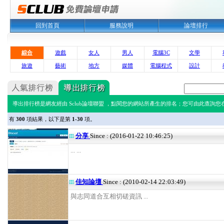
回到首頁
服務說明
論壇排行
綜合
遊戲
女人
男人
電腦3C
文學
旅遊
藝術
地方
媒體
電腦程式
設計
導出排行榜是網友經由 Sclub論壇聯盟 ，點閱您的網站所產生的排名；您可由此查詢您在 
有
300
項結果，以下是第
1-30
項。
分享
Since : (2016-01-22 10:46:25)
... ...
佳知論壇
Since : (2010-02-14 22:03:49)
與志同道合互相切磋資訊 ...