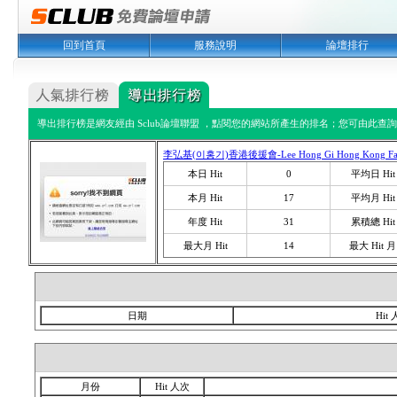
回到首頁
服務說明
論壇排行
導出排行榜是網友經由 Sclub論壇聯盟 ，點閱您的網站所產生的排名；您可由此查詢您
李弘基(이홍기)香港後援會-Lee Hong Gi Hong Kong Fan
本日 Hit
0
平均日 Hit
本月 Hit
17
平均月 Hit
年度 Hit
31
累積總 Hit
最大月 Hit
14
最大 Hit 月
日期
Hit
月份
Hit 人次