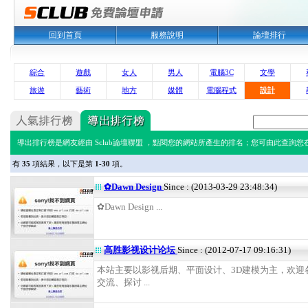
回到首頁
服務說明
論壇排行
綜合
遊戲
女人
男人
電腦3C
文學
旅遊
藝術
地方
媒體
電腦程式
設計
導出排行榜是網友經由 Sclub論壇聯盟 ，點閱您的網站所產生的排名；您可由此查詢您在 
有
35
項結果，以下是第
1-30
項。
✿Dawn Design
Since : (2013-03-29 23:48:34)
✿Dawn Design ...
高胜影视设计论坛
Since : (2012-07-17 09:16:31)
本站主要以影视后期、平面设计、3D建模为主，欢迎
交流、探讨 ...