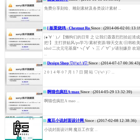
免费分享刻绘、雕刻素材及各类设计素材 ...
[ 板栗烧鸡 - Chestnut Ro
Since : (2014-06-02 01:13:1
(●´∀｀)ノ【懒狗们的日常 之 让我们轰轰烈烈拾起渣成
把!】 主打拼贴风/ps学习/素材资源/聊天交友/日韩欧
idol/二次元宅基腐*ヽ(ﾟ∀ﾟヽ 三 ﾉﾟ∀ﾟ)ﾉ请别嫌弃 
...
Design Shop ♡(^ε^ )♡
Since : (2014-07-17 00:36:43)
2 0 1 4 年 0 7 月 1 7 日 開 站 ♡(^ε^ )♡ ...
啊猫也疯狂A·mao
Since : (2014-05-29 13:32:39)
啊猫也疯狂A·mao ...
魔豆小说封面设计网
Since : (2017-02-08 12:38:36)
小说封面设计网 魔豆工作室 ...