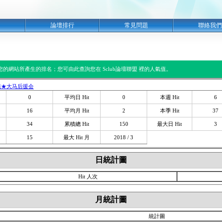
明
論壇排行
常見問題
聯絡我們
閱您的網站所產生的排名；您可由此查詢您在 Sclub論壇聯盟 裡的人氣值。
植★大马后援会
0
平均日 Hit
0
本週 Hit
6
16
平均月 Hit
2
本季 Hit
37
34
累積總 Hit
150
最大日 Hit
3
15
最大 Hit 月
2018 / 3
日統計圖
Hit 人次
月統計圖
統計圖