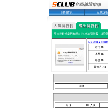
回到首頁
服務說
導出排行榜是網友經由 Sclub論壇聯盟 ，點
MY攻灿★孔灿
本日 Hit
本月 Hit
年度 Hit
最大月 Hit
日期
月份
Hit 人次