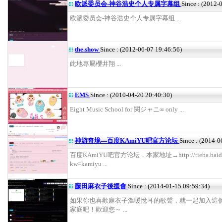
欧派委员会-神谷浩史个人专属字幕组
Since : (2012-
欧派委员会-神谷浩史个人专属字幕组 ...
the.show
Since : (2012-06-07 19:46:56)
此地專屬櫻井翔 ...
EMS
Since : (2010-04-20 20:40:30)
Eight Music School for 関ジャニ∞ only ...
神游奇境—百度KAmiYU吧官方论坛
Since : (2014-0
百度KAmiYU吧官方论坛，本家地址→http://tieba.baidu.
kw=kamiyu ...
藤田麻衣子後援會
Since : (2014-01-15 09:59:34)
如果你也喜歡麻衣子溫暖悅耳的歌聲，就一起加入這
家庭吧！歡迎您～ ...