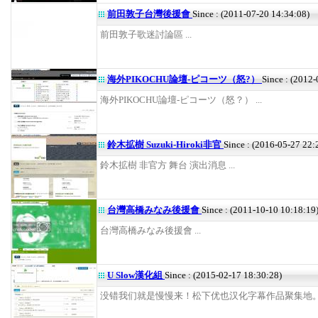
前田敦子台灣後援會
Since : (2011-07-20 14:34:08)
前田敦子歌迷討論區 ...
海外PIKOCHU論壇-ピコーツ（怒?）
Since : (2012
海外PIKOCHU論壇-ピコーツ（怒？） ...
鈴木拡樹 Suzuki-Hiroki非官
Since : (2016-05-27 22:
鈴木拡樹 非官方 舞台 演出消息 ...
台灣高橋みなみ後援會
Since : (2011-10-10 10:18:19
台灣高橋みなみ後援會 ...
U Slow漢化組
Since : (2015-02-17 18:30:28)
没错我们就是慢慢来！松下优也汉化字幕作品聚集地。 .