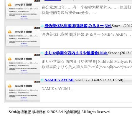
在公元2012年……有一个被称为尾尾的人…… 他回归
就是他的专属后援会orz分会。 ...
渡边美优纪应援团|迷路姬|みるきー|NM
Since : (201
渡边美优纪应援团|迷路姬|みるきー|NMB48|AKB48 ...
まりや学園☆西内まりや後援會| Nish
Since : (2013-
まりや学園☆ 西内まりや後援會| Nishiuchi Mariya's Fan
歡迎喜歡まりや的人加入喔(*>ω)ﾖ(*>ω<)ﾛ(>ω<*)ｼ(ω<*)ｸ
NAMIE x AYUMI
Since : (2014-02-13 23:15:50)
NAMIE x AYUMI ...
Sclub論壇聯盟 版權所有 © 2026 Sclub論壇聯盟 All Rights Reserved.