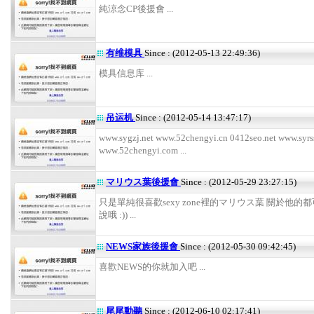
純涼念CP後援會 ...
有维模具
Since : (2012-05-13 22:49:36)
模具信息库 ...
吊运机
Since : (2012-05-14 13:47:17)
www.sygzj.net www.52chengyi.cn 0412seo.net www.syrs
www.52chengyi.com ...
マリウス葉後援會
Since : (2012-05-29 23:27:15)
只是單純很喜歡sexy zone裡的マリウス葉 關於他的
說哦 :)) ...
NEWS家族後援會
Since : (2012-05-30 09:42:45)
喜歡NEWS的你就加入吧 ...
尾尾動聽
Since : (2012-06-10 02:17:41)