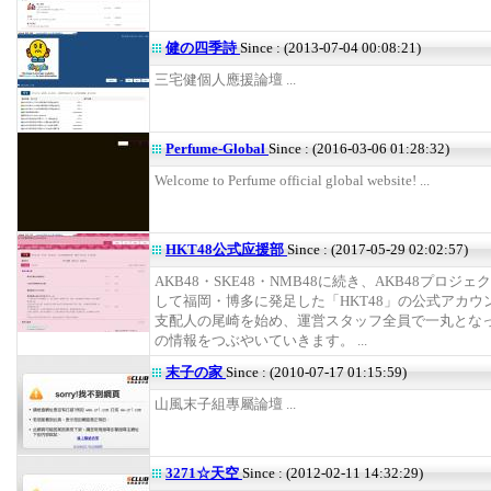
健の四季詩
Since : (2013-07-04 00:08:21)
三宅健個人應援論壇 ...
Perfume-Global
Since : (2016-03-06 01:28:32)
Welcome to Perfume official global website! ...
HKT48公式应援部
Since : (2017-05-29 02:02:57)
AKB48・SKE48・NMB48に続き、AKB48プロジェ
して福岡・博多に発足した「HKT48」の公式アカウ
支配人の尾崎を始め、運営スタッフ全員で一丸となって
の情報をつぶやいていきます。 ...
末子の家
Since : (2010-07-17 01:15:59)
山風末子組專屬論壇 ...
3271☆天空
Since : (2012-02-11 14:32:29)