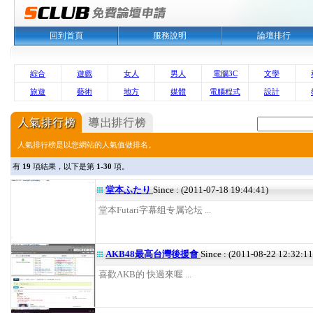
回到首頁
服務說明
論壇排行
綜合
遊戲
女人
男人
電腦3C
文學
旅遊
藝術
地方
媒體
電腦程式
設計
人氣排行榜是以您網站的人氣值做排名。
有
19
項結果，以下是第
1-30
項。
堂本ふたり
Since : (2011-07-18 19:44:41)
堂本Futari字幕组专属论坛 ...
AKB48最高台灣後援會
Since : (2011-08-22 12:32:11
喜歡AKB的 快過來喔 ...