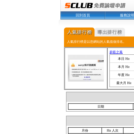
回到首頁
服務說
人氣排行榜是以您網站的人氣值做排名。
蔚藍之風
本日 Hit
本月 Hit
年度 Hit
最大月 Hit
日期
月份
Hit 人次