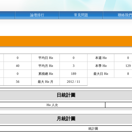
明
論壇排行
常見問題
聯絡我們
0
平均日 Hit
0
本週 Hit
0
40
平均月 Hit
3
本季 Hit
129
0
累積總 Hit
189
最大日 Hit
8
56
最大 Hit 月
2012 / 11
日統計圖
Hit 人次
月統計圖
統計圖