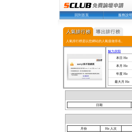
回到首頁
服務說
人氣排行榜是以您網站的人氣值做排名。
魅力庆阳
本日 Hit
本月 Hit
年度 Hit
最大月 Hit
日期
月份
Hit 人次