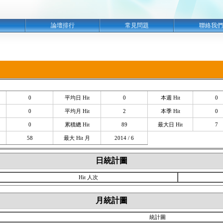
明
論壇排行
常見問題
聯絡我們
0
平均日 Hit
0
本週 Hit
0
0
平均月 Hit
2
本季 Hit
0
0
累積總 Hit
89
最大日 Hit
7
58
最大 Hit 月
2014 / 6
日統計圖
Hit 人次
月統計圖
統計圖