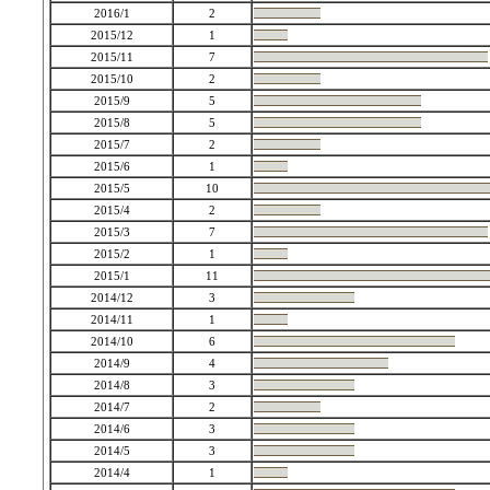
2016/1
2
2015/12
1
2015/11
7
2015/10
2
2015/9
5
2015/8
5
2015/7
2
2015/6
1
2015/5
10
2015/4
2
2015/3
7
2015/2
1
2015/1
11
2014/12
3
2014/11
1
2014/10
6
2014/9
4
2014/8
3
2014/7
2
2014/6
3
2014/5
3
2014/4
1