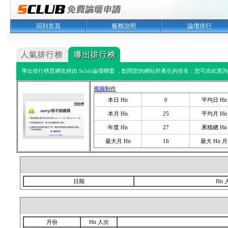
回到首頁
服務說明
論壇排行
導出排行榜是網友經由 Sclub論壇聯盟 ，點閱您的網站所產生的排名；您可由此查詢您
视频制作
本日 Hit
0
平均日 Hit
本月 Hit
25
平均月 Hit
年度 Hit
27
累積總 Hit
最大月 Hit
16
最大 Hit 月
日期
Hit
月份
Hit 人次