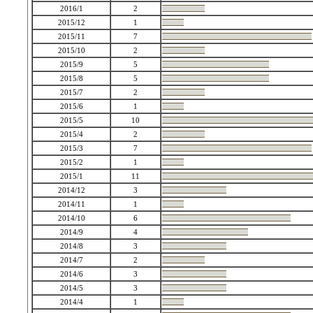
2016/1
2
2015/12
1
2015/11
7
2015/10
2
2015/9
5
2015/8
5
2015/7
2
2015/6
1
2015/5
10
2015/4
2
2015/3
7
2015/2
1
2015/1
11
2014/12
3
2014/11
1
2014/10
6
2014/9
4
2014/8
3
2014/7
2
2014/6
3
2014/5
3
2014/4
1