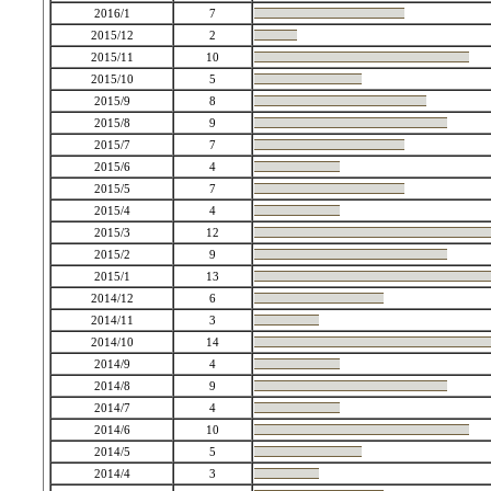
2016/1
7
2015/12
2
2015/11
10
2015/10
5
2015/9
8
2015/8
9
2015/7
7
2015/6
4
2015/5
7
2015/4
4
2015/3
12
2015/2
9
2015/1
13
2014/12
6
2014/11
3
2014/10
14
2014/9
4
2014/8
9
2014/7
4
2014/6
10
2014/5
5
2014/4
3