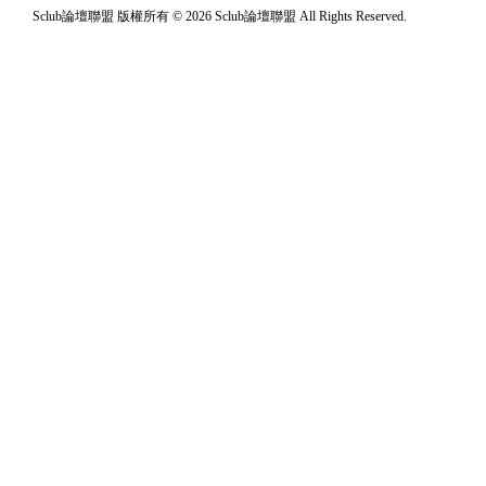
Sclub論壇聯盟 版權所有 © 2026 Sclub論壇聯盟 All Rights Reserved.