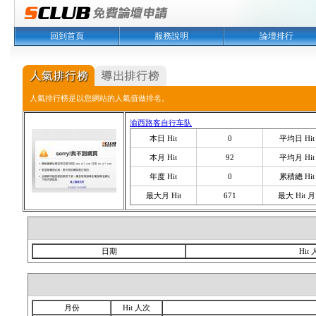
回到首頁
服務說明
論壇排行
人氣排行榜是以您網站的人氣值做排名。
渝西路客自行车队
本日 Hit
0
平均日 Hit
本月 Hit
92
平均月 Hit
年度 Hit
0
累積總 Hit
最大月 Hit
671
最大 Hit 月
日期
Hit
月份
Hit 人次