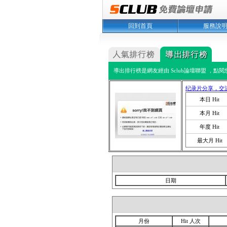
回到首頁
服務說
導出排行榜是網友經由 Sclub論壇聯盟 ，點
纪录片分享，交
本日 Hit
本月 Hit
年度 Hit
最大月 Hit
日期
月份
Hit 人次