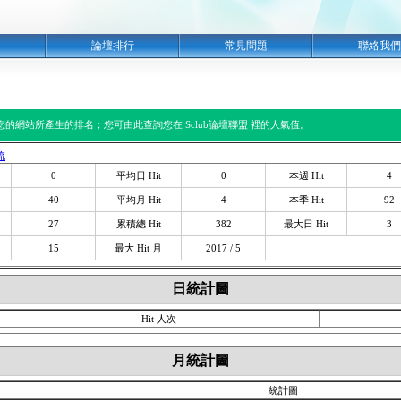
明
論壇排行
常見問題
聯絡我們
閱您的網站所產生的排名；您可由此查詢您在 Sclub論壇聯盟 裡的人氣值。
流
0
平均日 Hit
0
本週 Hit
4
40
平均月 Hit
4
本季 Hit
92
27
累積總 Hit
382
最大日 Hit
3
15
最大 Hit 月
2017 / 5
日統計圖
Hit 人次
月統計圖
統計圖