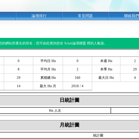
明
論壇排行
常見問題
聯絡我們
閱您的網站所產生的排名；您可由此查詢您在 Sclub論壇聯盟 裡的人氣值。
0
平均日 Hit
0
本週 Hit
2
8
平均月 Hit
2
本季 Hit
29
29
累積總 Hit
160
最大日 Hit
4
14
最大 Hit 月
2018 / 4
日統計圖
Hit 人次
月統計圖
統計圖