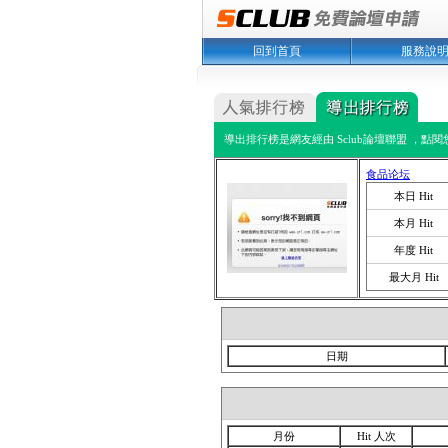
回到首頁
服務說
導出排行榜是網友經由 Sclub論壇聯盟 ，點
食品论坛
本日 Hit
本月 Hit
年度 Hit
最大月 Hit
日期
月份
Hit 人次