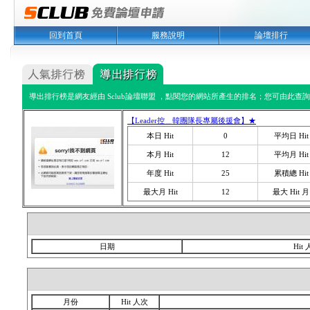
回到首頁
服務說明
論壇排行
導出排行榜是網友經由 Sclub論壇聯盟 ，點閱您的網站所產生的排名；您可由此查詢您
【Leader控＿韓團隊長專屬後援會】★
本日 Hit
0
平均日 Hit
本月 Hit
12
平均月 Hit
年度 Hit
25
累積總 Hit
最大月 Hit
12
最大 Hit 月
日期
Hit
月份
Hit 人次