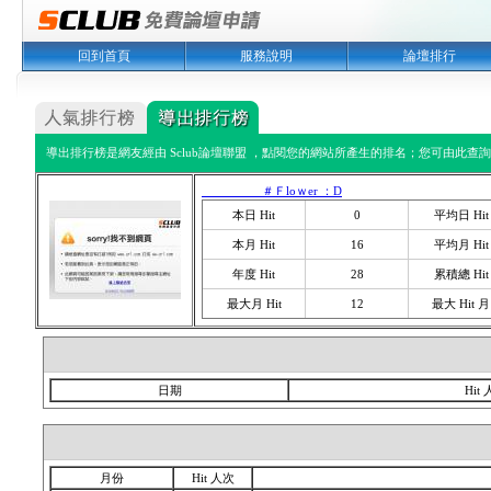
回到首頁
服務說明
論壇排行
導出排行榜是網友經由 Sclub論壇聯盟 ，點閱您的網站所產生的排名；您可由此查詢您
＃Ｆloｗer ：D
本日 Hit
0
平均日 Hit
本月 Hit
16
平均月 Hit
年度 Hit
28
累積總 Hit
最大月 Hit
12
最大 Hit 月
日期
Hit
月份
Hit 人次